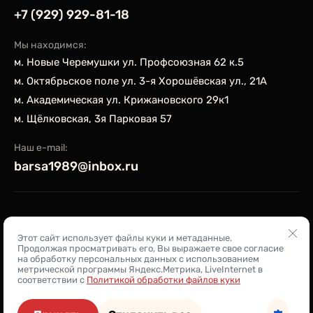
+7 (929) 929-81-18
Мы находимся:
м. Новые Черемушки ул. Профсоюзная 62 к.5
м. Октябрьское поле ул. 3-я Хорошёвская ул., 21А
м. Академическая ул. Крижановского 29к1
м. Щёлковская, 3я Парковая 57
Наш e-mail:
barsa1989@inbox.ru
Copyright © 2015 - 2026 Центральная школа каратэ
Этот сайт использует файлы куки и метаданные.
ЦШК
Продолжая просматривать его, Вы выражаете свое согласие
на обработку персональных данных с использованием
Политика конфиденциальности
метрической программы Яндекс.Метрика, LiveInternet в
соответствии с
Политикой обработки файлов куки
Разработка спортивного сайта