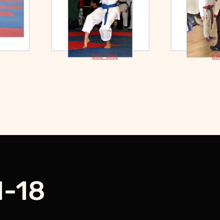
CSC_0056
CS
1-18