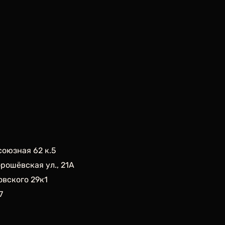
союзная 62 к.5
орошёвская ул., 21А
овского 29к1
7