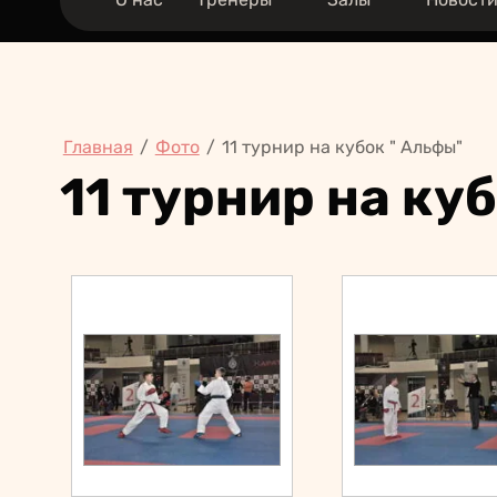
Главная
/
Фото
/
11 турнир на кубок " Альфы"
11 турнир на ку