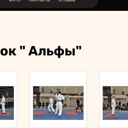
бок " Альфы"