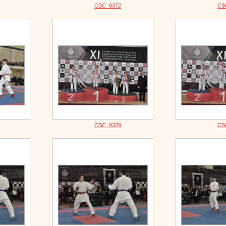
CSC_0372
CS
CSC_0329
CS