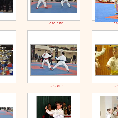
CSC_0158
CS
CSC_0118
CS