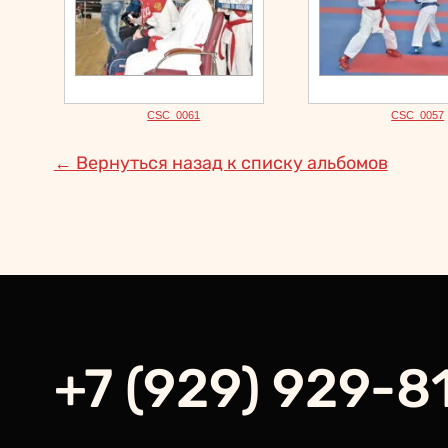
CSC_0061
CSC_0057
← Вернуться назад к списку альбомов
+7 (929) 929-8