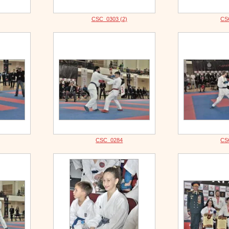
CSC_0303 (2)
CS
CSC_0284
CS