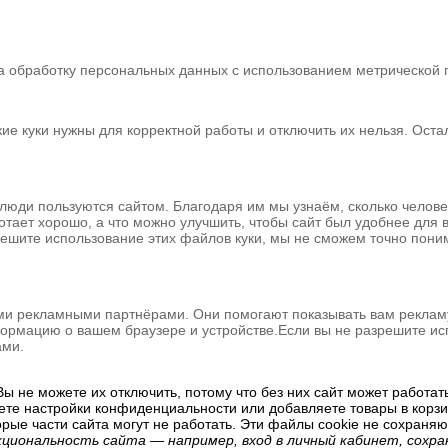
 обработку персональных данных с использованием метрической пр
кие куки нужны для корректной работы и отключить их нельзя. Ост
 люди пользуются сайтом. Благодаря им мы узнаём, сколько человек
ботает хорошо, а что можно улучшить, чтобы сайт был удобнее для
решите использование этих файлов куки, мы не сможем точно понимат
ми рекламными партнёрами. Они помогают показывать вам рекламу,
рмацию о вашем браузере и устройстве.Если вы не разрешите исп
ами.
ы не можете их отключить, потому что без них сайт может работат
аете настройки конфиденциальности или добавляете товары в корзин
орые части сайта могут не работать. Эти файлы cookie не сохраня
кциональность сайта — например, вход в личный кабинет, сох