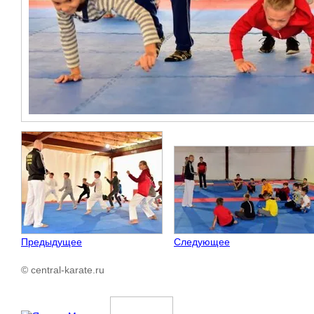
Предыдущее
Следующее
© central-karate.ru