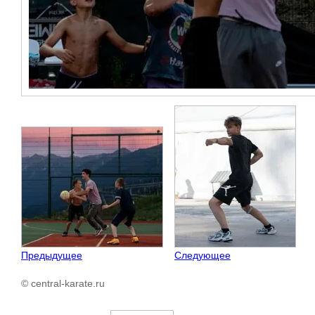
Предыдущее
Следующее
© central-karate.ru