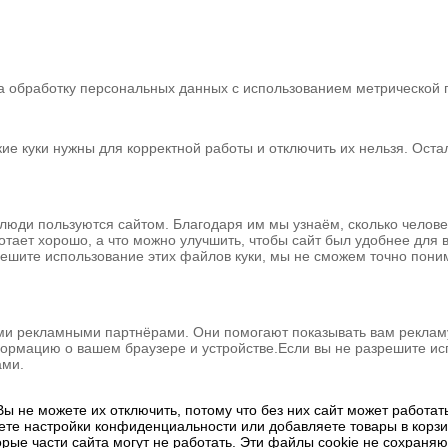
 обработку персональных данных с использованием метрической пр
кие куки нужны для корректной работы и отключить их нельзя. Ост
 люди пользуются сайтом. Благодаря им мы узнаём, сколько человек
ботает хорошо, а что можно улучшить, чтобы сайт был удобнее для
решите использование этих файлов куки, мы не сможем точно понимат
ми рекламными партнёрами. Они помогают показывать вам рекламу,
рмацию о вашем браузере и устройстве.Если вы не разрешите исп
ами.
ы не можете их отключить, потому что без них сайт может работат
аете настройки конфиденциальности или добавляете товары в корзин
орые части сайта могут не работать. Эти файлы cookie не сохраня