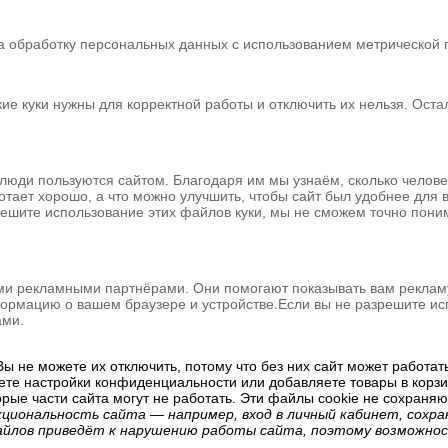
 обработку персональных данных с использованием метрической пр
кие куки нужны для корректной работы и отключить их нельзя. Ост
 люди пользуются сайтом. Благодаря им мы узнаём, сколько человек
ботает хорошо, а что можно улучшить, чтобы сайт был удобнее для
решите использование этих файлов куки, мы не сможем точно понимат
ми рекламными партнёрами. Они помогают показывать вам рекламу,
рмацию о вашем браузере и устройстве.Если вы не разрешите исп
ами.
ы не можете их отключить, потому что без них сайт может работат
аете настройки конфиденциальности или добавляете товары в корзин
орые части сайта могут не работать. Эти файлы cookie не сохраня
кциональность сайта — например, вход в личный кабинет, сох
айлов приведёт к нарушению работы сайта, поэтому возможно