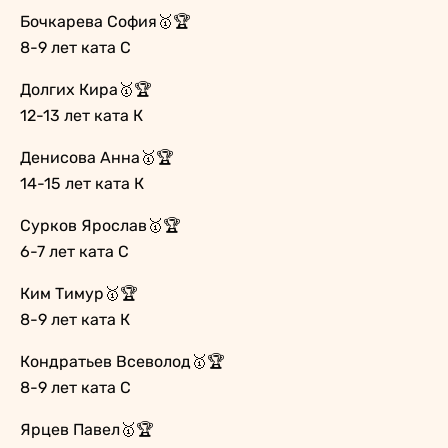
Бочкарева София🥇🏆
8-9 лет ката С
Долгих Кира🥇🏆
12-13 лет ката К
Денисова Анна🥇🏆
14-15 лет ката К
Сурков Ярослав🥇🏆
6-7 лет ката С
Ким Тимур🥇🏆
8-9 лет ката К
Кондратьев Всеволод🥇🏆
8-9 лет ката С
Ярцев Павел🥇🏆